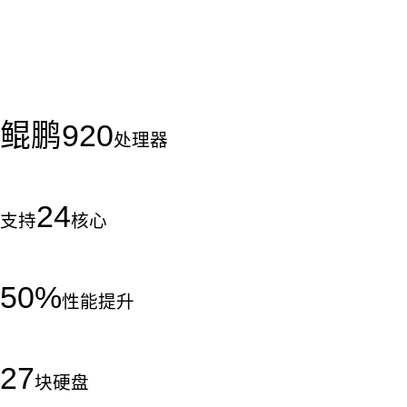
鲲鹏
920
处理器
24
支持
核心
50
%
性能提升
27
块硬盘