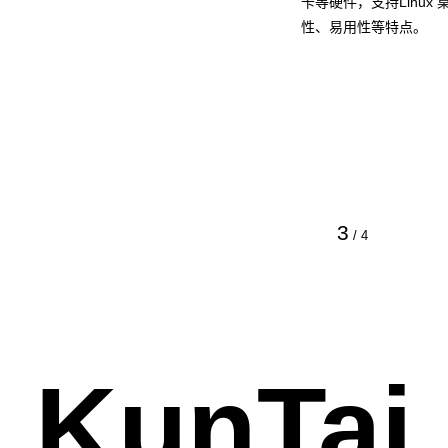
卡等硬件，支持Linu
性、易用性等特点。
3
/
4
KunTai