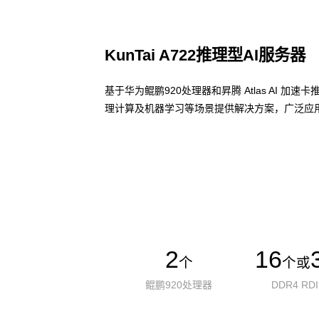
KunTai A722推理型AI服务器
基于华为鲲鹏920处理器和昇腾 Atlas AI 
理计算及机器学习等场景提供解决方案，广泛应用
了解更多AI算力服务器
2
16
个
个或
鲲鹏920处理器
DDR4 RD